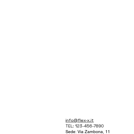
CHI SIAMO
info@flex-x.it
TECNOLOGIA
TEL: 123-456-7890
PRODOTTI
Sede: Via Zambona, 11